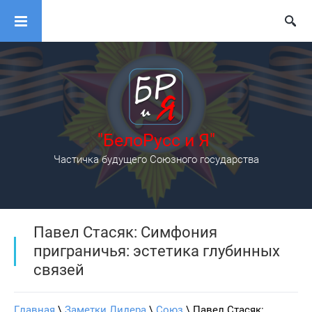
"БелоРусс и Я"
Частичка будущего Союзного государства
Павел Стасяк: Симфония
приграничья: эстетика глубинных
связей
Главная
 \ 
Заметки Лидера
 \ 
Союз
 \ Павел Стасяк: 