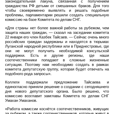
законодательная лакуна, связанная с получением
гражданства РФ детьми от смешанных браков. Для того
чтобы своевременно выявлять и решать подобные
проблемы, парламентарии решили создать специальную
комиссию на базе Комитета по делам СНГ.
«Для страны нет более важной работы за рубежом, чем
защита наших граждан, — сказал на заседании комитета
22 января его член Казбек Тайсаев. — Сейчас очень много
российских граждан задержаны и находятся в тюрьмах
Луганской народной республики или в Приднестровье, где
они не могут получить необходимой консульской
поддержки. Есть и другие регионы, где наши
соотечественники попадают в сложные жизненные
ситуации. Поэтому нам необходимо создать в рамках
комитета депутатскую группу, которая будет отвечать на
подобного рода запросы».
Коллеги поддержали предложение Тайсаева и
единогласно приняли решение о создании с сегодняшнего
дня нового депутатского органа. Было решено, что
комиссию возглавит замглавы Комитета по делам СНГ
Умахан Умаханов.
«Работа комиссии коснётся соотечественников, живущих
за рубежом, а также соотечественников, которые живут в