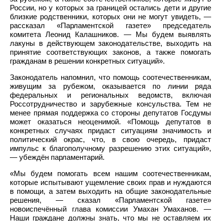
России, но у которых за границей остались дети и другие
близкие родственники, которых они не могут увидеть, —
рассказал «Парламентской газете» председатель
комитета Леонид Калашников. — Мы будем выявлять
лакуны в действующем законодательстве, выходить на
принятие соответствующих законов, а также помогать
гражданам в решении конкретных ситуаций».
Законодатель напомнил, что помощь соотечественникам,
живущим за рубежом, оказывается по линии ряда
федеральных и региональных ведомств, включая
Россотрудничество и зарубежные консульства. Тем не
менее прямая поддержка со стороны депутатов Госдумы
может оказаться неоценимой. «Помощь депутатов в
конкретных случаях придаст ситуациям значимость и
политический окрас, что, в свою очередь, придаст
импульс к благополучному разрешению этих ситуаций»,
— убеждён парламентарий.
«Мы будем помогать всем нашим соотечественникам,
которые испытывают ущемление своих прав и нуждаются
в помощи, а затем выходить на общие законодательные
решения, — сказал «Парламентской газете»
новоиспечённый глава комиссии Умахан Умаханов. —
Наши граждане должны знать, что мы не оставляем их