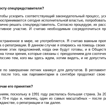
осту спецпредставителя?
тобы ускорить соответствующий законодательный процесс, уск
 воспринимаются сегодня исполнительной властью, попробовать 
лично решать спецпредставитель. Согласно процедуре, их рас
тивное участие. И считаю необходимым сосредоточиться пр
остраненное в мире, не употребляется. Я считаю важным проп
а о репатриации. В данном случае я опираюсь на помощь своих 
ние этих предложений, когда они будут готовы, и в Общест
на точки зрения, которые связаны с преодолением для соотеч
ссию тем, кого мы здесь ждем, хотим видеть, и не допустить
е по завершении летних каникул для депутатов. В регламен
 после того, как парламентарии в сентябре продолжат сво
.
учае его принятия?
ниям, поскольку в 1991 году распалась большая страна. За 20
в 70-е годы и, наконец, один из самых масштабных – после р
жданстве, о репатриации и так далее.