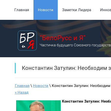
Главная
Новости
Заметки Лидера
Инно
"БелоРусс и Я"
Частичка будущего Союзного государств
Константин Затулин: Необходим 
Главная
 \ 
Новости
 \ Константин Затулин: Необходим
« Назад
Константин Затулин: Необ