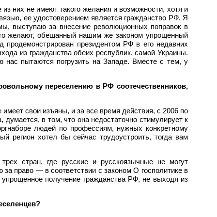
 из них не имеют такого желания и возможности, хотя и
связью, ее удостоверением является гражданство РФ. Я
умы, выступаю за внесение революционных поправок в
того желают, обещанный нашим же законом упрощенный
од продемонстрирован президентом РФ в его недавних
ыхода из гражданства обеих республик, самой Украины.
 нас пытаются погрузить на Западе. Вместе с тем, у
ровольному переселению в РФ соотечественников,
имеет свои изъяны, и за все время действия, с 2006 по
, думается, в том, что она недостаточно стимулирует к
оргнаборе людей по профессиям, нужных конкретному
ный регион хотел бы сейчас трудоустроить, тогда вам
трех стран, где русские и русскоязычные не могут
ю за право — в соответствии с законом О госполитике в
а упрощенное получение гражданства РФ, не выходя из
реселенцев?