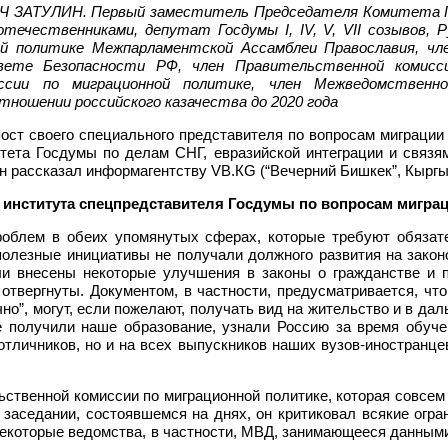
АТУЛИН. Первый заместитель Председателя Комитета Гос
отечественниками, депутат Госдумы I, IV, V, VII созывов
ой политике Межпарламентской Ассамблеи Православия, чл
вете Безопасности РФ, член Правительственной комисси
ссии по миграционной политике, член Межведомственн
тношении российского казачества до 2020 года
ст своего специального представителя по вопросам миграции 
тета Госдумы по делам СНГ, евразийской интеграции и связя
ин рассказал информагентству VB.КG (“Вечерний Бишкек”, Кыргы
 института спецпредставителя Госдумы по вопросам миграц
роблем в обеих упомянутых сферах, которые требуют обязат
 полезные инициативы не получали должного развития на зако
ли внесены некоторые улучшения в законы о гражданстве и 
и отвергнуты. Документом, в частности, предусматривается, ч
чно”, могут, если пожелают, получать вид на жительство и в дал
 получили наше образование, узнали Россию за время обуче
отличников, но и на всех выпускников наших вузов-иностранце
твенной комиссии по миграционной политике, которая совсем 
аседании, состоявшемся на днях, он критиковал всякие огран
некоторые ведомства, в частности, МВД, занимающееся данными