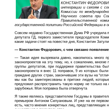
КОНСТАНТИН ФЕДОРОВИЧ З
интеграции и связям с со
Комиссии по международн
Научного совета при Со
Правительственной коми
государственной политики Российской Федерации в о
Совсем недавно Государственная Дума РФ учредила по
депутата ГД, первого заместителя председателя Коми
какие задачи стоят на повестке дня, Константин Затул
— Константин Федорович, с чем связано появление
— Такая идея вызревала давно, накопилось много п
законопроектов на эту тему, но, к сожалению, многие
группы депутатов, при поддержке правительства бы
законопроекта я внес 11 поправок, 9 из которых был
граждане других стран, закончившие эти вузы на “отли
мы как бы заинтересованы в притоке людей, которые
предложил распространить такую норму не только на 
зарубежья. Моя поправка была отвергнута
Я также являюсь представителем Госдумы в правительс
премьером Антоном Силуановым. И уже на ее первом з
есть, часто мнения конкретных лиц, представляющих 