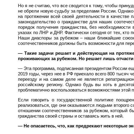
Но я не считаю, что все сводится к тому, чтобы прину
не обрели новую судьбу за пределами России. Однако 
на протяжении всей своей деятельности в качестве 
законодательство о гражданстве для наших соотечес
порядок получения гражданства, без необходимости 
указах по ЛНР и ДНР. Фактически сегодня от тех, кто
Наши диаспоры за рубежом – наши ближайшие союзник
соотечественников должны быть возможности для пере
— Такие задачи решает и действующая на протяж
проживающих за рубежом. Но решает лишь отчасти 
— Эта программа, подписанная президентом России еще 
2019 годы, через нее в РФ приехало всего 800 тысяч ч
переезду и на самом деле не является репатриацио
российскому региону. Однако будь вы хоть в десятой
проблематично воспользоваться возможностями этой 
Если говорить о государственной политике поощре
реализоваться, где они оказываются людьми второго со
отношении соотечественников за рубежом, который бы
гражданства своей страны и оставаясь жить в ней.
— Не опасаетесь, что, как предрекают некоторые 