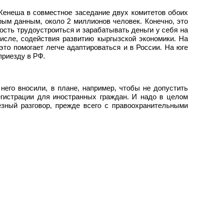
 Кенеша в совместное заседание двух комитетов обоих
рым данным, около 2 миллионов человек. Конечно, это
ость трудоустроиться и зарабатывать деньги у себя на
числе, содействия развитию кыргызской экономики. На
то помогает легче адаптироваться и в России. На юге
приезду в РФ.
его вносили, в плане, например, чтобы не допустить
егистрации для иностранных граждан. И надо в целом
езный разговор, прежде всего с правоохранительными