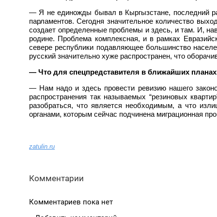
— Я не единожды бывал в Кыргызстане, последний раз
парламентов. Сегодня значительное количество выход
создает определенные проблемы и здесь, и там. И, на
родине. Проблема комплексная, и в рамках Евразийск
севере республики подавляющее большинство населени
русский значительно хуже распространен, что оборач
— Что для спецпредставителя в ближайших планах
— Нам надо и здесь провести ревизию нашего законо
распространения так называемых “резиновых квартир
разобраться, что является необходимым, а что изли
органами, которым сейчас подчинена миграционная про
zatulin.ru
Комментарии
Комментариев пока нет