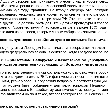
 другой стороны мы понимаем, что если у нас в России сегод
ый с точки зрения отношения основной массы населения к пер
сийскую культуру, традиции. Во вторую очередь это гражда
 последних несколько иные нормы, если они не являются соот
рически проживающих на территории РФ. Это не значит, что он
ые другие. Но должны быть для них и другие процедуры и требо
ятия “соотечественник”, которое дается в законе 1999 года 
то один из вопросов, которым я тоже собираюсь заниматься на
цев-выпускников российских вузов не оставите без внима
мы с депутатом Леонидом Калашниковым, который возглавляет н
ющего федерального закона. В сентябре, когда Госдума возобно
с Кыргызстаном, Беларусью и Казахстаном об упрощенно
ие годы он значительно усложнился. Возможен ли возврат 
гызстана, Беларуси и Казахстана можно было получить росси
, что они должны иметь РВП, и фактически эти соглашения поте
иям, резко упало. Я предложил поправку в соответствующий з
 тот момент был профильным для таких вопросов. Недавно 
езно относимся к Евразийскому экономическому союзу, не ми
гражданством было и такое, второе гражданство. Мы обязаны при
тана, которая остается стабильно высокой?