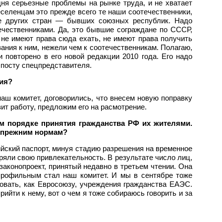
ня серьезные проблемы на рынке труда, и не хватает
еселенцам это прежде всего те наши соотечественники,
не других стран — бывших союзных республик. Надо
ечественниками. Да, это бывшие сограждане по СССР,
и не имеют права сюда ехать, не имеют права получить
вания к ним, нежели чем к соотечественникам. Полагаю,
и повторено в его новой редакции 2010 года. Его надо
 посту спецпредставителя.
ния?
аш комитет, договорились, что внесем новую поправку
вит работу, предложим его на расмотрение.
м порядке принятия гражданства РФ их жителями.
к прежним нормам?
йский паспорт, минуя стадию разрешения на временное
ряли свою привлекательность. В результате число лиц,
аконопроект, принятый недавно в третьем чтении. Она
профильным стал наш комитет. И мы в сентябре тоже
новать, как Евросоюзу, учреждения гражданства ЕАЭС.
йти к нему, вот о чем я тоже собираюсь говорить и за