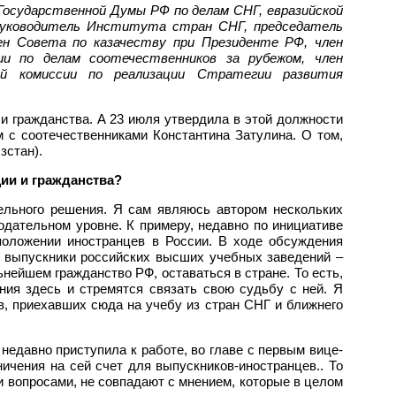
ударственной Думы РФ по делам СНГ, евразийской
, Руководитель Института стран СНГ, председатель
ен Совета по казачеству при Президенте РФ, член
и по делам соотечественников за рубежом, член
ой комиссии по реализации Стратегии развития
и гражданства. А 23 июля утвердила в этой должности
м с соотечественниками Константина Затулина. О том,
зстан).
ии и гражданства?
ельного решения. Я сам являюсь автором нескольких
нодательном уровне. К примеру, недавно по инициативе
положении иностранцев в России. В ходе обсуждения
то выпускники российских высших учебных заведений –
ьнейшем гражданство РФ, оставаться в стране. То есть,
ния здесь и стремятся связать свою судьбу с ней. Я
в, приехавших сюда на учебу из стран СНГ и ближнего
недавно приступила к работе, во главе с первым вице-
ичения на сей счет для выпускников-иностранцев.. То
 вопросами, не совпадают с мнением, которые в целом