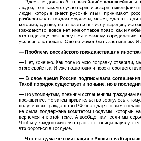
— Здесь не должно быть какой-либо компанейщины. С
людей, то в таком случае первый резерв, неконфликтн
люди, которые знают русский язык, принимают рос
разбираться в каждом случае и, может, сделать для
которые, однако, не относятся к числу народов, исто
гражданство, вовсе нет, имеют такое право, как и люб
что надо еще раз вернуться к самому определению пон
усовершенствовать. Оно не может быть застывшим. И э
— Проблему российского гражданства для иностран
— Нет, конечно. Как только мою поправку отвергли, 
этого свойства. И уже подготовили проект соответству
— В свое время Россия подписывала соглашения 
Такой порядок существует и поныне, но в последн
— По упомянутым, прежним соглашениям гражданам Кыр
проживание. Но затем правительство вернулось к тому
получивших гражданство РФ благодаря новым соглашен
не была поддержана комитетом Госдумы, который на
вернемся и к этой теме. А вообще нам, если мы серь
Чтобы у каждого жителя страны-союзницы наряду с ее 
что бороться в Госдуме.
— Что вы думаете о миграции в Россию из Кыргызс