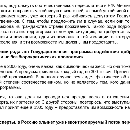
дить, подтолкнуть соотечественников переселяться в РФ. Многие
хотят сохранять устойчивую связь с ней, а самой устойчивой 
парламентария, уже четвертый раз избираясь депутатом Госд
твенников. С тем, чтобы предложить им в случае, если они 
выхода из гражданства страны проживания. Такого рода подх
 попал на этих территориях в сложную ситуацию, не требуется в
и и помощники, одни из немногих в той изоляции, в которую
селения, и эти возможности мы должны им предоставить.
ении ряда лет Государственная программа содействия доб
и не без бюрократических проволочек.
в 2006 году, очень важна, как символический жест. Но она тоже 
еловек. А предусматривалось каждый год по 300 тысяч. Причина
нной программой. В данном случае речь идет фактически об 
 степени соотечественником, но не являетесь тем, кого дан
программы.
ния, то она должны проводиться прежде всего в отношении 
рта, их притесняют. С другой стороны, повторюсь, что выступа
л принят еще в 1999 году – предоставлять им возможность н
эксперты, в Россию хлынет уже неконтролируемый поток пе