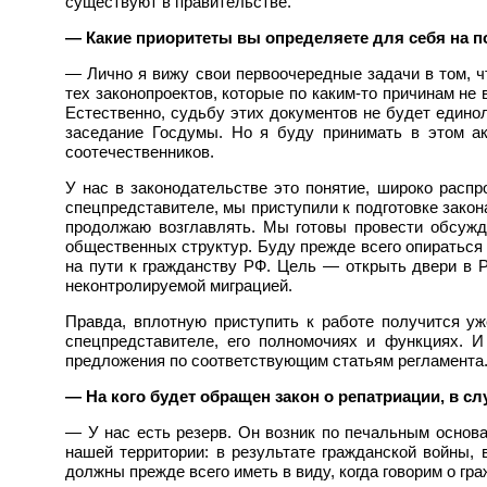
существуют в правительстве.
— Какие приоритеты вы определяете для себя на п
— Лично я вижу свои первоочередные задачи в том, ч
тех законопроектов, которые по каким-то причинам не
Естественно, судьбу этих документов не будет едино
заседание Госдумы. Но я буду принимать в этом ак
соотечественников.
У нас в законодательстве это понятие, широко распр
спецпредставителе, мы приступили к подготовке закон
продолжаю возглавлять. Мы готовы провести обсужде
общественных структур. Буду прежде всего опираться 
на пути к гражданству РФ. Цель — открыть двери в Ро
неконтролируемой миграцией.
Правда, вплотную приступить к работе получится уж
спецпредставителе, его полномочиях и функциях. И
предложения по соответствующим статьям регламента
— На кого будет обращен закон о репатриации, в сл
— У нас есть резерв. Он возник по печальным основа
нашей территории: в результате гражданской войны, 
должны прежде всего иметь в виду, когда говорим о гра