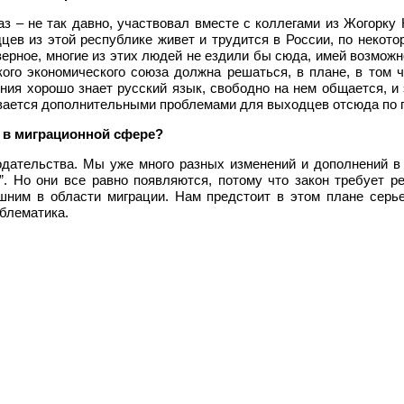
 – не так давно, участвовал вместе с коллегами из Жогорку
цев из этой республике живет и трудится в России, по некото
верное, многие из этих людей не ездили бы сюда, имей возможн
ого экономического союза должна решаться, в плане, в том 
я хорошо знает русский язык, свободно на нем общается, и э
ивается дополнительными проблемами для выходцев отсюда по 
 в миграционной сфере?
дательства. Мы уже много разных изменений и дополнений в н
”. Но они все равно появляются, потому что закон требует р
шним в области миграции. Нам предстоит в этом плане серь
блематика.