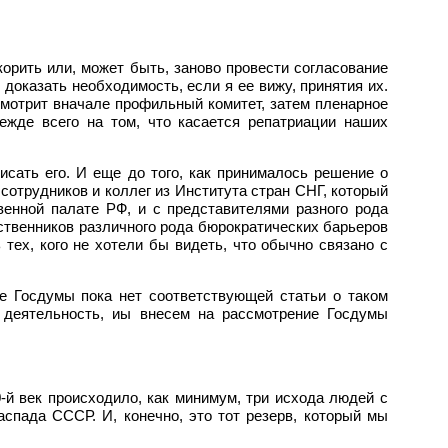
орить или, может быть, заново провести согласование
доказать необходимость, если я ее вижу, принятия их.
смотрит вначале профильный комитет, затем пленарное
ежде всего на том, что касается репатриации наших
исать его. И еще до того, как принималось решение о
сотрудников и коллег из Института стран СНГ, который
венной палате РФ, и с представителями разного рода
ественников различного рода бюрократических барьеров
 тех, кого не хотели бы видеть, что обычно связано с
те Госдумы пока нет соответствующей статьи о таком
ю деятельность, иы внесем на рассмотрение Госдумы
-й век происходило, как минимум, три исхода людей с
аспада СССР. И, конечно, это тот резерв, который мы